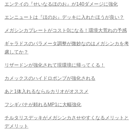
エンテイの『せいなるほのお』が140ダメージに強化
エンニュートは『ほのお』デッキに入れたほうが良い？
メガシンカプレートがコスト0になる！環境大荒れの予感
ギャラドスのパラメータ調整が微妙なのはメガシンカを考
慮してか？
リザードンが強化されて現環境に帰ってくる！
カメックスのハイドロポンプが強化される
あと1体入れるならルカリオがオススメ
フシギバナが頼れるMP1に大幅強化
チルタリスデッキがメガシンカさせやすくなるメリットと
デメリット