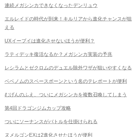
連続メガシンカできなくなったデンリュウ
エルレイドの時代が到来！キルリアから進化チャンスが狙
える
UXイーブイは進化させないほうが便利？
ラティデッキ復活なるか？メガシンカ実装の予兆
レシラムとゼクロムのデュエル除外ワザが狙いやすくなる
ベベノムのスペースボーンという名のテレポートが便利
むげんのふえ、ついにメガシンカを複数召喚してしまう
第4回ドラゴンジムカップ攻略
ついにソーナンスがバトルを仕掛けられる
ヌメルゴンEXは2進化させたほうが便利