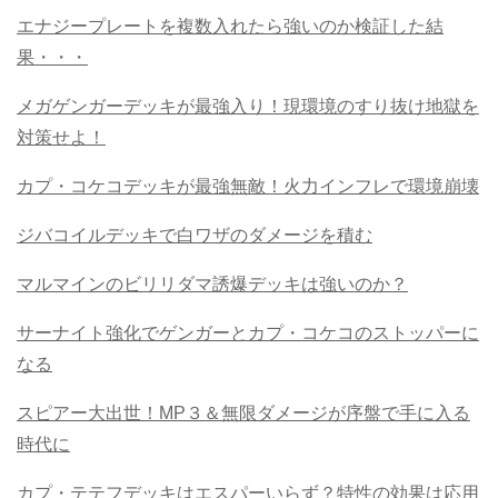
エナジープレートを複数入れたら強いのか検証した結
果・・・
メガゲンガーデッキが最強入り！現環境のすり抜け地獄を
対策せよ！
カプ・コケコデッキが最強無敵！火力インフレで環境崩壊
ジバコイルデッキで白ワザのダメージを積む
マルマインのビリリダマ誘爆デッキは強いのか？
サーナイト強化でゲンガーとカプ・コケコのストッパーに
なる
スピアー大出世！MP３＆無限ダメージが序盤で手に入る
時代に
カプ・テテフデッキはエスパーいらず？特性の効果は応用