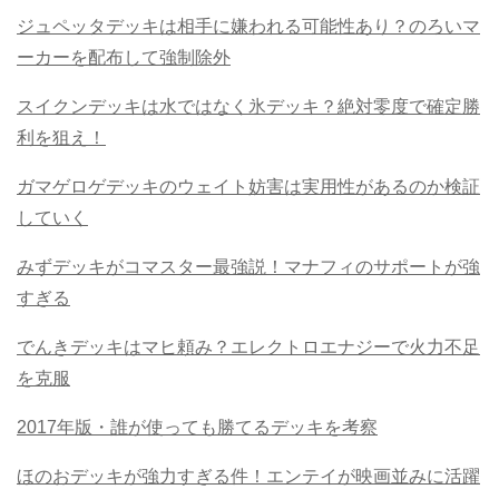
ジュペッタデッキは相手に嫌われる可能性あり？のろいマ
ーカーを配布して強制除外
スイクンデッキは水ではなく氷デッキ？絶対零度で確定勝
利を狙え！
ガマゲロゲデッキのウェイト妨害は実用性があるのか検証
していく
みずデッキがコマスター最強説！マナフィのサポートが強
すぎる
でんきデッキはマヒ頼み？エレクトロエナジーで火力不足
を克服
2017年版・誰が使っても勝てるデッキを考察
ほのおデッキが強力すぎる件！エンテイが映画並みに活躍