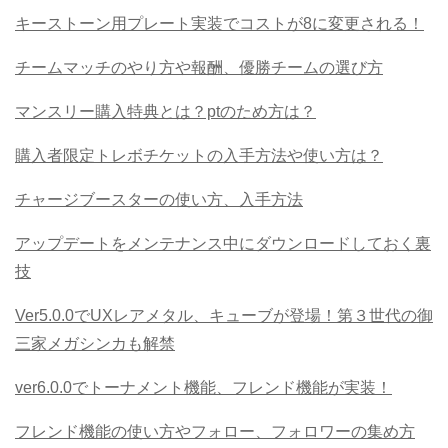
キーストーン用プレート実装でコストが8に変更される！
チームマッチのやり方や報酬、優勝チームの選び方
マンスリー購入特典とは？ptのため方は？
購入者限定トレボチケットの入手方法や使い方は？
チャージブースターの使い方、入手方法
アップデートをメンテナンス中にダウンロードしておく裏
技
Ver5.0.0でUXレアメタル、キューブが登場！第３世代の御
三家メガシンカも解禁
ver6.0.0でトーナメント機能、フレンド機能が実装！
フレンド機能の使い方やフォロー、フォロワーの集め方