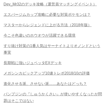
Dev_Mr32のデッキ攻略（運営員マッチングイベント）
エスパージムカップ攻略に必要な対策ポケモンは？
マスターからレジェンドに上がる方法（2018年版）
今こそ色違いのホウオウが活躍できる環境
すり抜け対策の1番人気はサーナイトよりオノンドという
事実
長期戦に強いジュペッタEXデッキ
メガシンカピックアップ10連トレボ2018/10の評価
進化させる派、させない派……あなたはどっち？
パンプジンの『しゅうかくさい』が使いやすくなったが問
題はそこではない