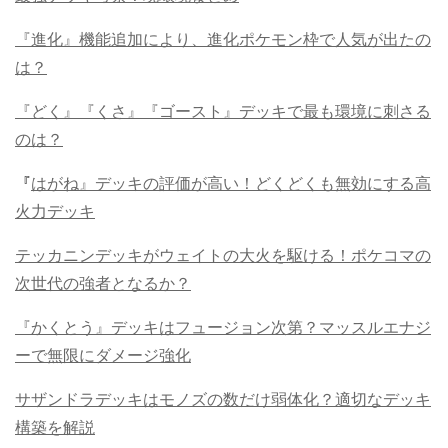
『進化』機能追加により、進化ポケモン枠で人気が出たの
は？
『どく』『くさ』『ゴースト』デッキで最も環境に刺さる
のは？
『
はがね』デッキの評価が高い！どくどくも無効にする高
火力デッキ
テッカニンデッキがウェイトの大火を駆ける！ポケコマの
次世代の強者となるか？
『かくとう』デッキはフュージョン次第？マッスルエナジ
ーで無限にダメージ強化
サザンドラデッキはモノズの数だけ弱体化？適切なデッキ
構築を解説