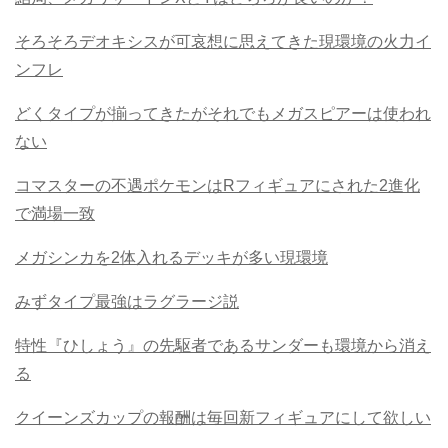
そろそろデオキシスが可哀想に思えてきた現環境の火力イ
ンフレ
どくタイプが揃ってきたがそれでもメガスピアーは使われ
ない
コマスターの不遇ポケモンはRフィギュアにされた2進化
で満場一致
メガシンカを2体入れるデッキが多い現環境
みずタイプ最強はラグラージ説
特性『ひしょう』の先駆者であるサンダーも環境から消え
る
クイーンズカップの報酬は毎回新フィギュアにして欲しい