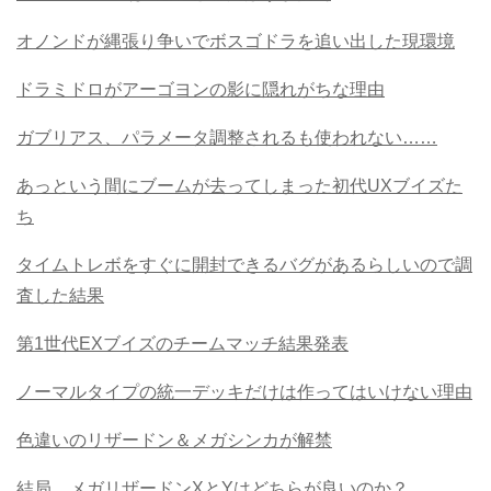
オノンドが縄張り争いでボスゴドラを追い出した現環境
ドラミドロがアーゴヨンの影に隠れがちな理由
ガブリアス、パラメータ調整されるも使われない……
あっという間にブームが去ってしまった初代UXブイズた
ち
タイムトレボをすぐに開封できるバグがあるらしいので調
査した結果
第1世代EXブイズのチームマッチ結果発表
ノーマルタイプの統一デッキだけは作ってはいけない理由
色違いのリザードン＆メガシンカが解禁
結局、メガリザードンXとYはどちらが良いのか？