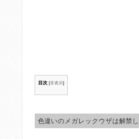
目次
[
非表示
]
色違いのメガレックウザは解禁し