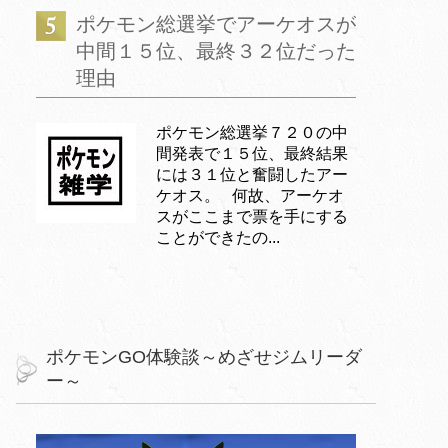
ポケモン総選挙でアーケオスが
中間１５位、最終３２位だった
理由
ポケモン総選挙７２０の中
間発表で１５位、最終結果
には３１位と奮闘したアー
ケオス。 何故、アーケオ
スがここまで票を手にする
ことができたの...
ポケモンGO体験談～めざせジムリーダ
ー～