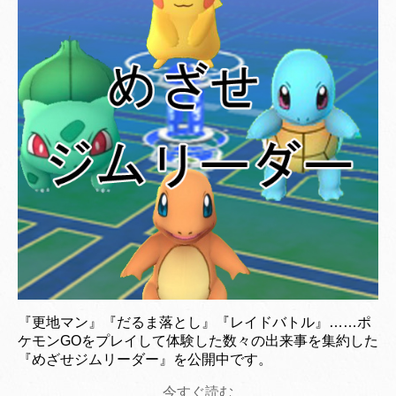
『更地マン』『だるま落とし』『レイドバトル』……ポ
ケモンGOをプレイして体験した数々の出来事を集約した
『めざせジムリーダー』を公開中です。
今すぐ読む