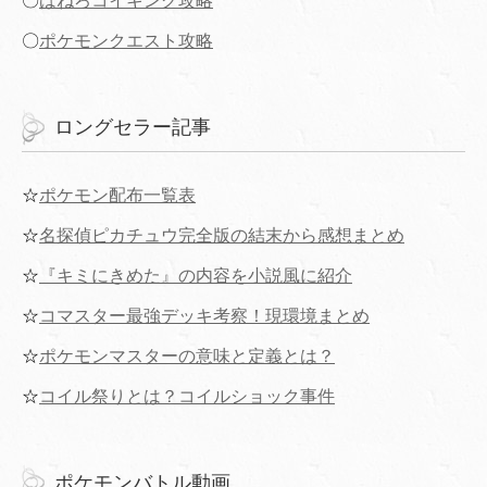
〇
はねろコイキング攻略
〇
ポケモンクエスト攻略
ロングセラー記事
☆
ポケモン配布一覧表
☆
名探偵ピカチュウ完全版の結末から感想まとめ
☆
『キミにきめた』の内容を小説風に紹介
☆
コマスター最強デッキ考察！現環境まとめ
☆
ポケモンマスターの意味と定義とは？
☆
コイル祭りとは？コイルショック事件
ポケモンバトル動画