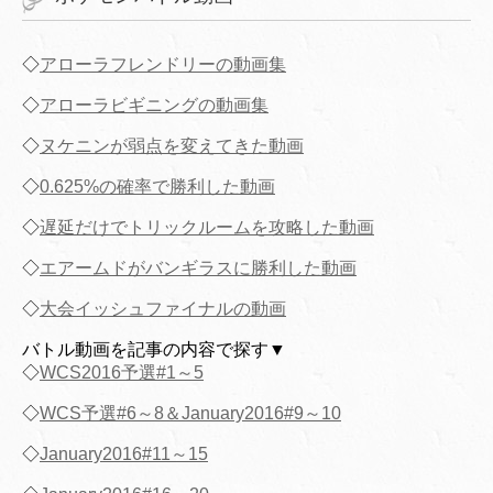
◇
アローラフレンドリーの動画集
◇
アローラビギニングの動画集
◇
ヌケニンが弱点を変えてきた動画
◇
0.625%の確率で勝利した動画
◇
遅延だけでトリックルームを攻略した動画
◇
エアームドがバンギラスに勝利した動画
◇
大会イッシュファイナルの動画
バトル動画を記事の内容で探す▼
◇
WCS2016予選#1～5
◇
WCS予選#6～8＆January2016#9～10
◇
January2016#11～15