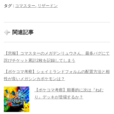
タグ :
コマスター
,
リザードン
関連記事
【悲報】コマスターのメガデンリュウさん、最多バグにて
詫びチケット累計2枚を記録してしまう
【ポケコマ考察】シェイミランドフォルムの配置方法と相
性が良いメガシンカポケモンは？
【ポケコマ考察】順番的に次は『ねむ
り』デッキが登場するか？