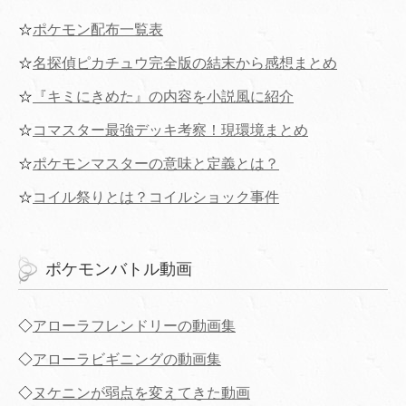
☆
ポケモン配布一覧表
☆
名探偵ピカチュウ完全版の結末から感想まとめ
☆
『キミにきめた』の内容を小説風に紹介
☆
コマスター最強デッキ考察！現環境まとめ
☆
ポケモンマスターの意味と定義とは？
☆
コイル祭りとは？コイルショック事件
ポケモンバトル動画
◇
アローラフレンドリーの動画集
◇
アローラビギニングの動画集
◇
ヌケニンが弱点を変えてきた動画