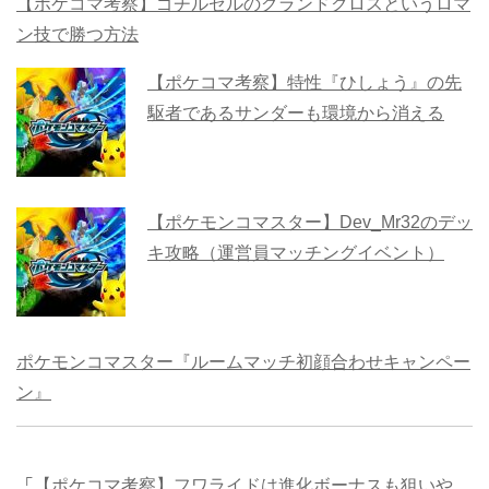
【ポケコマ考察】ゴチルゼルのグランドクロスというロマ
ン技で勝つ方法
【ポケコマ考察】特性『ひしょう』の先
駆者であるサンダーも環境から消える
【ポケモンコマスター】Dev_Mr32のデッ
キ攻略（運営員マッチングイベント）
ポケモンコマスター『ルームマッチ初顔合わせキャンペー
ン』
「
【ポケコマ考察】フワライドは進化ボーナスも狙いや