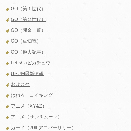
GO（第１世代）
GO（第２世代）
GO（課金一覧）
GO（豆知識）
GO（過去記事）
Let`sGoピカチュウ
USUM最新情報
おはスタ
はねろ！コイキング
アニメ（XY&Z）
アニメ（サン＆ムーン）
カード（20thアニバーサリー）