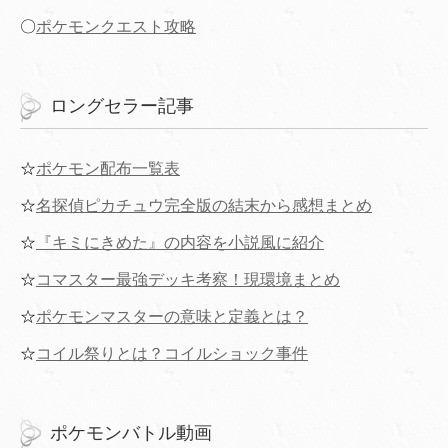
〇
ポケモンクエスト攻略
ロングセラー記事
☆
ポケモン配布一覧表
☆
名探偵ピカチュウ完全版の結末から感想まとめ
☆
『キミにきめた』の内容を小説風に紹介
☆
コマスター最強デッキ考察！現環境まとめ
☆
ポケモンマスターの意味と定義とは？
☆
コイル祭りとは？コイルショック事件
ポケモンバトル動画