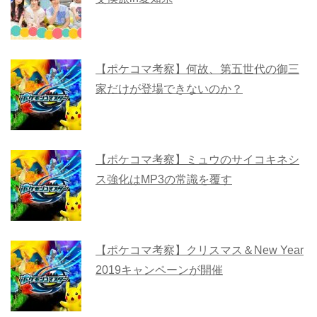
【ポケコマ考察】何故、第五世代の御三
家だけが登場できないのか？
【ポケコマ考察】ミュウのサイコキネシ
ス強化はMP3の常識を覆す
【ポケコマ考察】クリスマス＆New Year
2019キャンペーンが開催