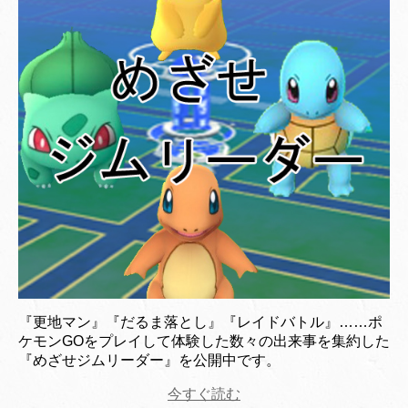
『更地マン』『だるま落とし』『レイドバトル』……ポ
ケモンGOをプレイして体験した数々の出来事を集約した
『めざせジムリーダー』を公開中です。
今すぐ読む