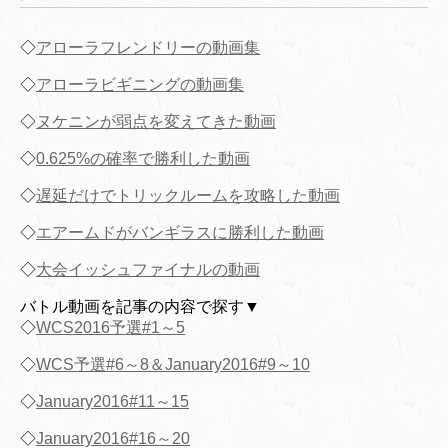
◇
アローラフレンドリーの動画集
◇
アローラビギニングの動画集
◇
ヌケニンが弱点を変えてきた動画
◇
0.625%の確率で勝利した動画
◇
遅延だけでトリックルームを攻略した動画
◇
エアームドがバンギラスに勝利した動画
◇
大会イッシュファイナルの動画
バトル動画を記事の内容で探す▼
◇
WCS2016予選#1～5
◇
WCS予選#6～8＆January2016#9～10
◇
January2016#11～15
◇
January2016#16～20