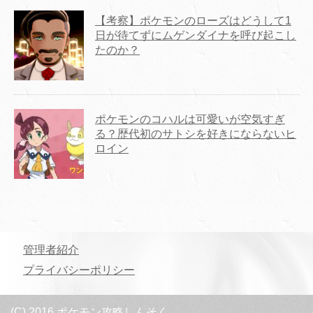
【考察】ポケモンのローズはどうして1
日が待てずにムゲンダイナを呼び起こし
たのか？
ポケモンのコハルは可愛いが空気すぎ
る？歴代初のサトシを好きにならないヒ
ロイン
管理者紹介
プライバシーポリシー
(C) 2016 ポケモン攻略しんそく