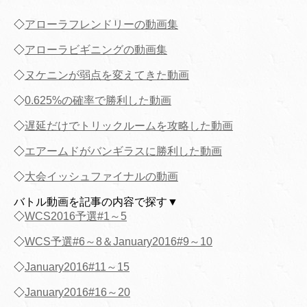
◇
アローラフレンドリーの動画集
◇
アローラビギニングの動画集
◇
ヌケニンが弱点を変えてきた動画
◇
0.625%の確率で勝利した動画
◇
遅延だけでトリックルームを攻略した動画
◇
エアームドがバンギラスに勝利した動画
◇
大会イッシュファイナルの動画
バトル動画を記事の内容で探す▼
◇
WCS2016予選#1～5
◇
WCS予選#6～8＆January2016#9～10
◇
January2016#11～15
◇
January2016#16～20