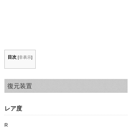
目次
[
非表示
]
復元装置
レア度
R