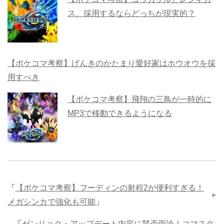
ス、採用するならどっちが現実的？
【ポケコマ考察】げんきのかたまり愛好家はホウオウを採
用すべき
【ポケコマ考察】飛翔の三鳥が一時的に
MP3で移動できるようになる
「
【ポケコマ考察】フーディンの射程2が便利すぎる！
メガシンカで強化も可能
」
「
ゼンリョク・アップデート内容に賛否両論！コマスタ