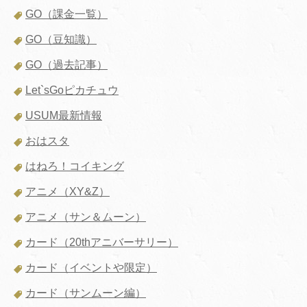
GO（課金一覧）
GO（豆知識）
GO（過去記事）
Let`sGoピカチュウ
USUM最新情報
おはスタ
はねろ！コイキング
アニメ（XY&Z）
アニメ（サン＆ムーン）
カード（20thアニバーサリー）
カード（イベントや限定）
カード（サンムーン編）