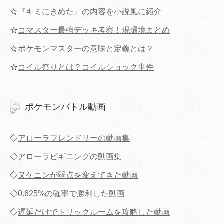
☆
『キミにきめた』の内容を小説風に紹介
☆
コマスター最強デッキ考察！現環境まとめ
☆
ポケモンマスターの意味と定義とは？
☆
コイル祭りとは？コイルショック事件
ポケモンバトル動画
◇
アローラフレンドリーの動画集
◇
アローラビギニングの動画集
◇
ヌケニンが弱点を変えてきた動画
◇
0.625%の確率で勝利した動画
◇
遅延だけでトリックルームを攻略した動画