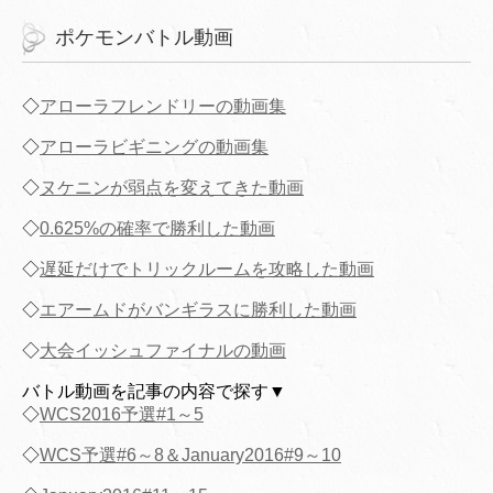
ポケモンバトル動画
◇
アローラフレンドリーの動画集
◇
アローラビギニングの動画集
◇
ヌケニンが弱点を変えてきた動画
◇
0.625%の確率で勝利した動画
◇
遅延だけでトリックルームを攻略した動画
◇
エアームドがバンギラスに勝利した動画
◇
大会イッシュファイナルの動画
バトル動画を記事の内容で探す▼
◇
WCS2016予選#1～5
◇
WCS予選#6～8＆January2016#9～10