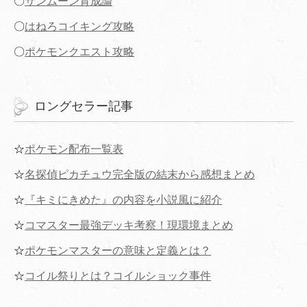
〇
サンムーン育成論
〇
はねろコイキング攻略
〇
ポケモンクエスト攻略
ロングセラー記事
☆
ポケモン配布一覧表
☆
名探偵ピカチュウ完全版の結末から感想まとめ
☆
『キミにきめた』の内容を小説風に紹介
☆
コマスター最強デッキ考察！現環境まとめ
☆
ポケモンマスターの意味と定義とは？
☆
コイル祭りとは？コイルショック事件