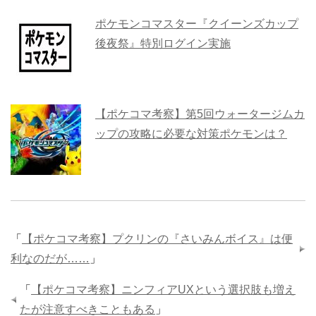
ポケモンコマスター『クイーンズカップ
後夜祭』特別ログイン実施
【ポケコマ考察】第5回ウォータージムカ
ップの攻略に必要な対策ポケモンは？
「
【ポケコマ考察】プクリンの『さいみんボイス』は便
利なのだが……
」
「
【ポケコマ考察】ニンフィアUXという選択肢も増え
たが注意すべきこともある
」