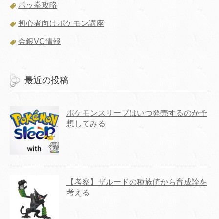
ポッ拳攻略
初心者向けポケモン講座
金銀VC情報
最近の投稿
ポケモンスリープはいつ発売するのか予
想してみる
【考察】ザルードの種族値から育成論を
考える