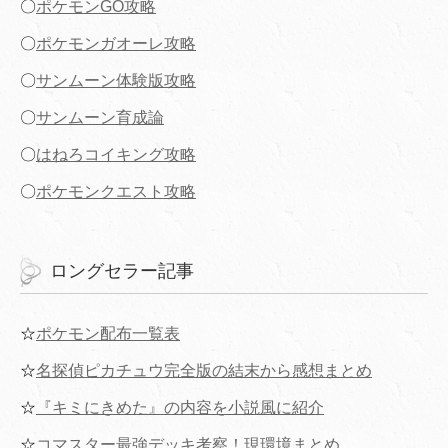
〇
ポケモンGO攻略
〇
ポケモンガオーレ攻略
〇
サンムーン体験版攻略
〇
サンムーン育成論
〇
はねろコイキング攻略
〇
ポケモンクエスト攻略
ロングセラー記事
☆
ポケモン配布一覧表
☆
名探偵ピカチュウ完全版の結末から感想まとめ
☆
『キミにきめた』の内容を小説風に紹介
☆
コマスター最強デッキ考察！現環境まとめ