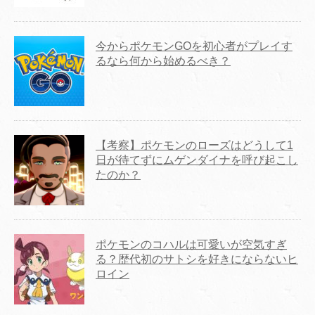
今からポケモンGOを初心者がプレイす
るなら何から始めるべき？
【考察】ポケモンのローズはどうして1
日が待てずにムゲンダイナを呼び起こし
たのか？
ポケモンのコハルは可愛いが空気すぎ
る？歴代初のサトシを好きにならないヒ
ロイン