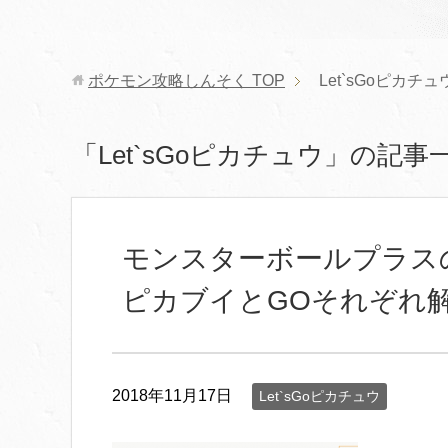
ポケモン攻略しんそく
TOP
Let`sGoピカチュ
「Let`sGoピカチュウ」の記事
モンスターボールプラス
ピカブイとGOそれぞれ
2018年11月17日
Let`sGoピカチュウ