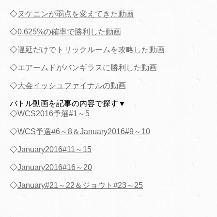
◇
ヌケニンが弱点を変えてきた動画
◇
0.625%の確率で勝利した動画
◇
遅延だけでトリックルームを攻略した動画
◇
エアームドがバンギラスに勝利した動画
◇
大会イッシュファイナルの動画
バトル動画を記事の内容で探す▼
◇
WCS2016予選#1～5
◇
WCS予選#6～8＆January2016#9～10
◇
January2016#11～15
◇
January2016#16～20
◇
January#21～22＆ジョウト#23～25