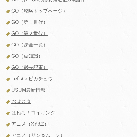
GO（攻略トップページ）
GO（第１世代）
GO（第２世代）
GO（課金一覧）
GO（豆知識）
GO（過去記事）
Let`sGoピカチュウ
USUM最新情報
おはスタ
はねろ！コイキング
アニメ（XY&Z）
アニメ（サン＆ムーン）