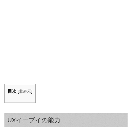
目次
[
非表示
]
UXイーブイの能力