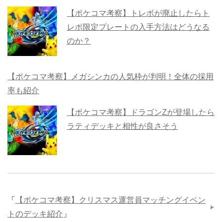
【ポケコマ考察】トレボが廃止したらト
レボ限定プレートの入手方法はどうなる
のか？
【ポケコマ考察】メガシンカの人気枠が判明！全体の採用
率も紹介
【ポケコマ考察】ドラゴンZが登場したら
ラティデッキと相性が良さそう
「
【ポケコマ考察】クリスマス運営員マッチングイベン
トのデッキ紹介
」