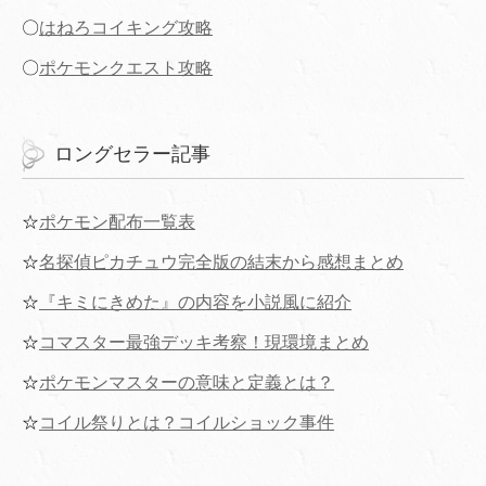
〇
はねろコイキング攻略
〇
ポケモンクエスト攻略
ロングセラー記事
☆
ポケモン配布一覧表
☆
名探偵ピカチュウ完全版の結末から感想まとめ
☆
『キミにきめた』の内容を小説風に紹介
☆
コマスター最強デッキ考察！現環境まとめ
☆
ポケモンマスターの意味と定義とは？
☆
コイル祭りとは？コイルショック事件