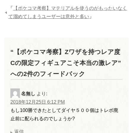
「
【ポケコマ考察】マテリアルを使うのがもったいなく
て溜めてしまうユーザーは意外と多い
」
“【ポケコマ考察】Zワザを持つレア度
Cの限定フィギュアこそ本当の激レア”
への2件のフィードバック
名無し
より:
2018年12月25日 6:12 PM
もし100勝できたとしてダイヤ５００個はトレボ廃
止前に配られるのでしょうか?
返信