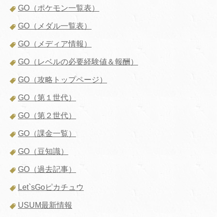
GO（ポケモン一覧表）
GO（メダル一覧表）
GO（メディア情報）
GO（レベルの必要経験値＆報酬）
GO（攻略トップページ）
GO（第１世代）
GO（第２世代）
GO（課金一覧）
GO（豆知識）
GO（過去記事）
Let`sGoピカチュウ
USUM最新情報