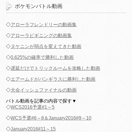
ポケモンバトル動画
◇
アローラフレンドリーの動画集
◇
アローラビギニングの動画集
◇
ヌケニンが弱点を変えてきた動画
◇
0.625%の確率で勝利した動画
◇
遅延だけでトリックルームを攻略した動画
◇
エアームドがバンギラスに勝利した動画
◇
大会イッシュファイナルの動画
バトル動画を記事の内容で探す▼
◇
WCS2016予選#1～5
◇
WCS予選#6～8＆January2016#9～10
◇
January2016#11～15