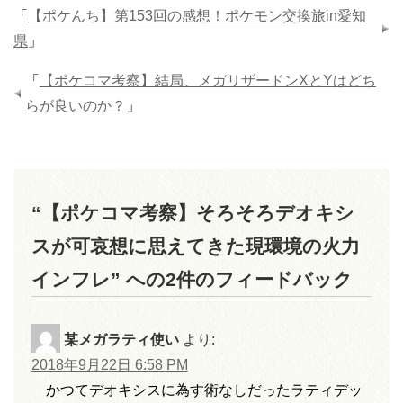
「
【ポケんち】第153回の感想！ポケモン交換旅in愛知
県
」
「
【ポケコマ考察】結局、メガリザードンXとYはどち
らが良いのか？
」
“【ポケコマ考察】そろそろデオキシ
スが可哀想に思えてきた現環境の火力
インフレ” への2件のフィードバック
某メガラティ使い
より:
2018年9月22日 6:58 PM
かつてデオキシスに為す術なしだったラティデッ