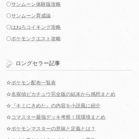
〇
サンムーン体験版攻略
〇
サンムーン育成論
〇
はねろコイキング攻略
〇
ポケモンクエスト攻略
ロングセラー記事
☆
ポケモン配布一覧表
☆
名探偵ピカチュウ完全版の結末から感想まとめ
☆
『キミにきめた』の内容を小説風に紹介
☆
コマスター最強デッキ考察！現環境まとめ
☆
ポケモンマスターの意味と定義とは？