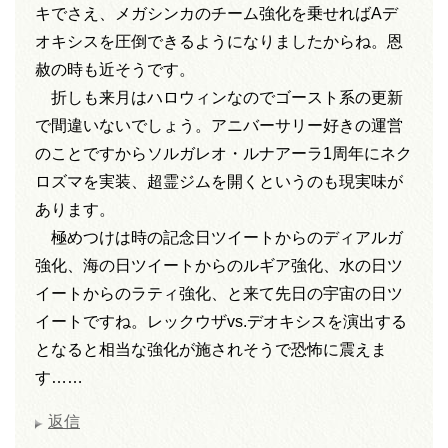
キでさえ、メガシンカのチーム強化を乗せればAデ
オキシスを圧倒できるようになりましたからね。恩
赦の時も近そうです。
折しも来月はハロウィンなのでゴースト系の更新
で間違いないでしょう。アニバーサリー好きの運営
のことですからソルガレオ・ルナアーラ1周年にネク
ロズマを実装、超霊ジムを開くというのも現実味が
あります。
極めつけは時の記念日ツイートからのディアルガ
強化、海の日ツイートからのルギア強化、水の日ツ
イートからのラティ強化、と来て先日の宇宙の日ツ
イートですね。レックウザvs.デオキシスを演出する
となると相当な強化が施されそうで恐怖に震えま
す……
返信