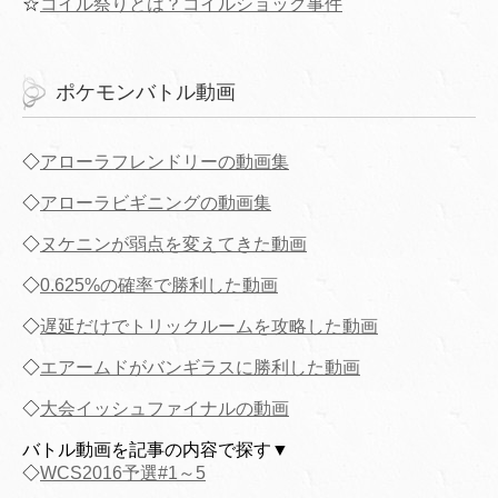
☆
コイル祭りとは？コイルショック事件
ポケモンバトル動画
◇
アローラフレンドリーの動画集
◇
アローラビギニングの動画集
◇
ヌケニンが弱点を変えてきた動画
◇
0.625%の確率で勝利した動画
◇
遅延だけでトリックルームを攻略した動画
◇
エアームドがバンギラスに勝利した動画
◇
大会イッシュファイナルの動画
バトル動画を記事の内容で探す▼
◇
WCS2016予選#1～5