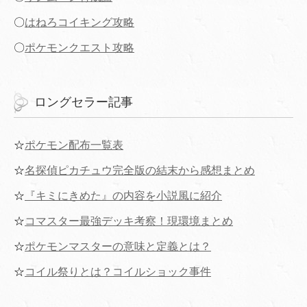
〇
はねろコイキング攻略
〇
ポケモンクエスト攻略
ロングセラー記事
☆
ポケモン配布一覧表
☆
名探偵ピカチュウ完全版の結末から感想まとめ
☆
『キミにきめた』の内容を小説風に紹介
☆
コマスター最強デッキ考察！現環境まとめ
☆
ポケモンマスターの意味と定義とは？
☆
コイル祭りとは？コイルショック事件