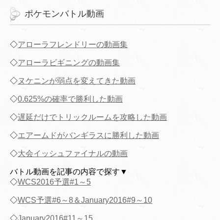
ポケモンバトル動画
◇
アローラフレンドリーの動画集
◇
アローラビギニングの動画集
◇
ヌケニンが弱点を変えてきた動画
◇
0.625%の確率で勝利した動画
◇
遅延だけでトリックルームを攻略した動画
◇
エアームドがバンギラスに勝利した動画
◇
大会イッシュファイナルの動画
バトル動画を記事の内容で探す▼
◇
WCS2016予選#1～5
◇
WCS予選#6～8＆January2016#9～10
◇
January2016#11～15