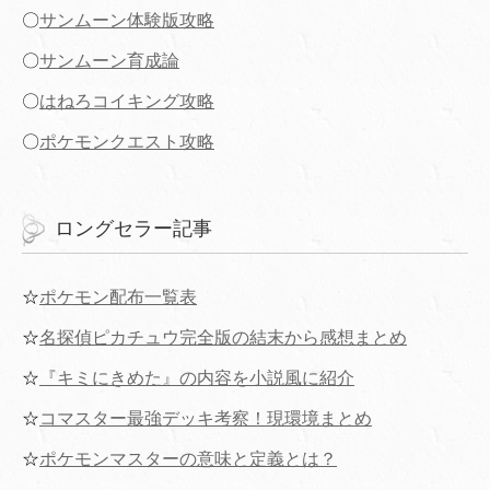
〇
サンムーン体験版攻略
〇
サンムーン育成論
〇
はねろコイキング攻略
〇
ポケモンクエスト攻略
ロングセラー記事
☆
ポケモン配布一覧表
☆
名探偵ピカチュウ完全版の結末から感想まとめ
☆
『キミにきめた』の内容を小説風に紹介
☆
コマスター最強デッキ考察！現環境まとめ
☆
ポケモンマスターの意味と定義とは？