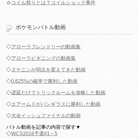
☆
コイル祭りとは？コイルショック事件
ポケモンバトル動画
◇
アローラフレンドリーの動画集
◇
アローラビギニングの動画集
◇
ヌケニンが弱点を変えてきた動画
◇
0.625%の確率で勝利した動画
◇
遅延だけでトリックルームを攻略した動画
◇
エアームドがバンギラスに勝利した動画
◇
大会イッシュファイナルの動画
バトル動画を記事の内容で探す▼
◇
WCS2016予選#1～5