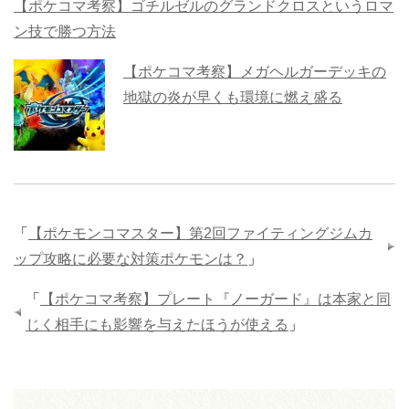
【ポケコマ考察】ゴチルゼルのグランドクロスというロマ
ン技で勝つ方法
【ポケコマ考察】メガヘルガーデッキの
地獄の炎が早くも環境に燃え盛る
「
【ポケモンコマスター】第2回ファイティングジムカ
ップ攻略に必要な対策ポケモンは？
」
「
【ポケコマ考察】プレート『ノーガード』は本家と同
じく相手にも影響を与えたほうが使える
」