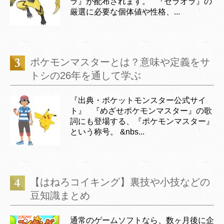
ラ』が配布されます。 『ゼラオラ』の
厳選に必要な個体値や性格、...
ポケモンマスターとは？意味や定義をサ
トシの26年を通して学ぶ
『出典・ポケットモンスター公式サイ
ト』 『めざせポケモンマスター』の歌
詞にも登場する、『ポケモンマスター』
という称号。 &nbs...
【はねろコイキング】裏技や小技などの
豆知識まとめ
通常のゲームソフトなら、数ヶ月後に企