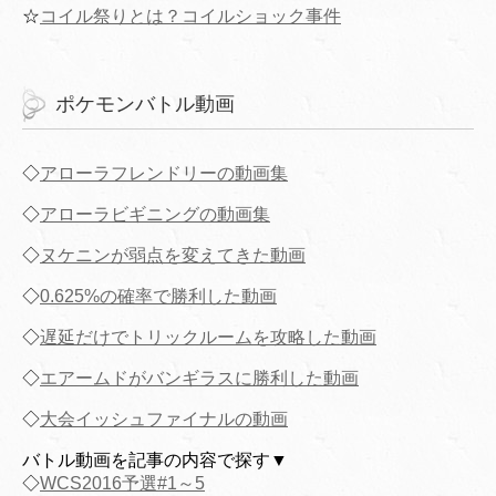
☆
コイル祭りとは？コイルショック事件
ポケモンバトル動画
◇
アローラフレンドリーの動画集
◇
アローラビギニングの動画集
◇
ヌケニンが弱点を変えてきた動画
◇
0.625%の確率で勝利した動画
◇
遅延だけでトリックルームを攻略した動画
◇
エアームドがバンギラスに勝利した動画
◇
大会イッシュファイナルの動画
バトル動画を記事の内容で探す▼
◇
WCS2016予選#1～5