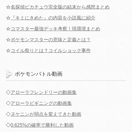
☆
名探偵ピカチュウ完全版の結末から感想まとめ
☆
『キミにきめた』の内容を小説風に紹介
☆
コマスター最強デッキ考察！現環境まとめ
☆
ポケモンマスターの意味と定義とは？
☆
コイル祭りとは？コイルショック事件
ポケモンバトル動画
◇
アローラフレンドリーの動画集
◇
アローラビギニングの動画集
◇
ヌケニンが弱点を変えてきた動画
◇
0.625%の確率で勝利した動画