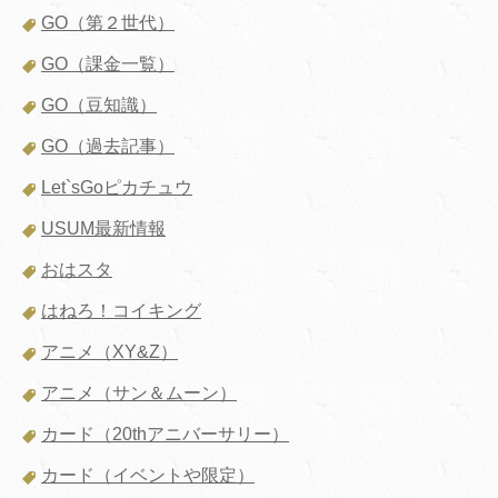
GO（第２世代）
GO（課金一覧）
GO（豆知識）
GO（過去記事）
Let`sGoピカチュウ
USUM最新情報
おはスタ
はねろ！コイキング
アニメ（XY&Z）
アニメ（サン＆ムーン）
カード（20thアニバーサリー）
カード（イベントや限定）