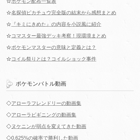
☆
ポケモン配布一覧表
☆
名探偵ピカチュウ完全版の結末から感想まとめ
☆
『キミにきめた』の内容を小説風に紹介
☆
コマスター最強デッキ考察！現環境まとめ
☆
ポケモンマスターの意味と定義とは？
☆
コイル祭りとは？コイルショック事件
ポケモンバトル動画
◇
アローラフレンドリーの動画集
◇
アローラビギニングの動画集
◇
ヌケニンが弱点を変えてきた動画
◇
0.625%の確率で勝利した動画