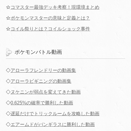
☆
コマスター最強デッキ考察！現環境まとめ
☆
ポケモンマスターの意味と定義とは？
☆
コイル祭りとは？コイルショック事件
ポケモンバトル動画
◇
アローラフレンドリーの動画集
◇
アローラビギニングの動画集
◇
ヌケニンが弱点を変えてきた動画
◇
0.625%の確率で勝利した動画
◇
遅延だけでトリックルームを攻略した動画
◇
エアームドがバンギラスに勝利した動画