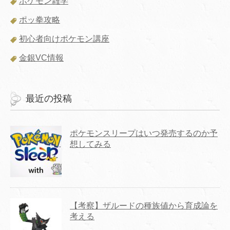
ポケモン雑学
ポッ拳攻略
初心者向けポケモン講座
金銀VC情報
最近の投稿
ポケモンスリープはいつ発売するのか予
想してみる
【考察】ザルードの種族値から育成論を
考える