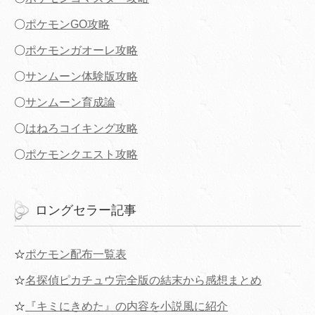
〇
ポケモンGO攻略
〇
ポケモンガオーレ攻略
〇
サンムーン体験版攻略
〇
サンムーン育成論
〇
はねろコイキング攻略
〇
ポケモンクエスト攻略
ロングセラー記事
☆
ポケモン配布一覧表
☆
名探偵ピカチュウ完全版の結末から感想まとめ
☆
『キミにきめた』の内容を小説風に紹介