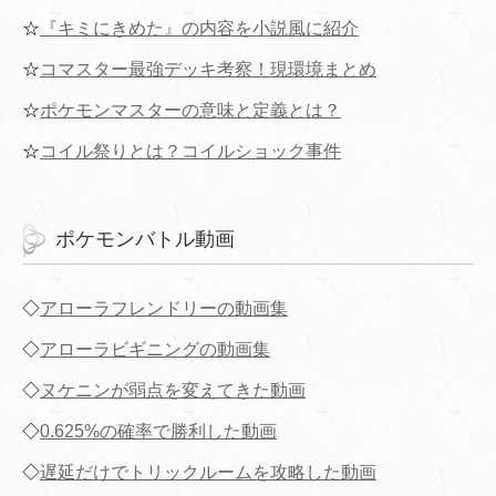
☆
『キミにきめた』の内容を小説風に紹介
☆
コマスター最強デッキ考察！現環境まとめ
☆
ポケモンマスターの意味と定義とは？
☆
コイル祭りとは？コイルショック事件
ポケモンバトル動画
◇
アローラフレンドリーの動画集
◇
アローラビギニングの動画集
◇
ヌケニンが弱点を変えてきた動画
◇
0.625%の確率で勝利した動画
◇
遅延だけでトリックルームを攻略した動画