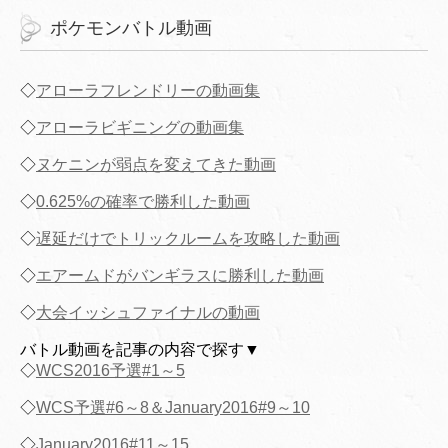
ポケモンバトル動画
◇
アローラフレンドリーの動画集
◇
アローラビギニングの動画集
◇
ヌケニンが弱点を変えてきた動画
◇
0.625%の確率で勝利した動画
◇
遅延だけでトリックルームを攻略した動画
◇
エアームドがバンギラスに勝利した動画
◇
大会イッシュファイナルの動画
バトル動画を記事の内容で探す▼
◇
WCS2016予選#1～5
◇
WCS予選#6～8＆January2016#9～10
◇
January2016#11～15