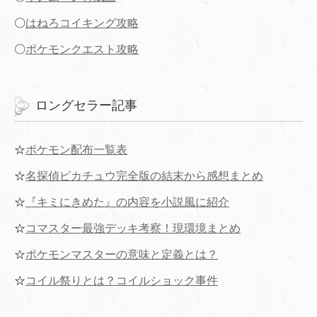
〇
はねろコイキング攻略
〇
ポケモンクエスト攻略
ロングセラー記事
☆
ポケモン配布一覧表
☆
名探偵ピカチュウ完全版の結末から感想まとめ
☆
『キミにきめた』の内容を小説風に紹介
☆
コマスター最強デッキ考察！現環境まとめ
☆
ポケモンマスターの意味と定義とは？
☆
コイル祭りとは？コイルショック事件