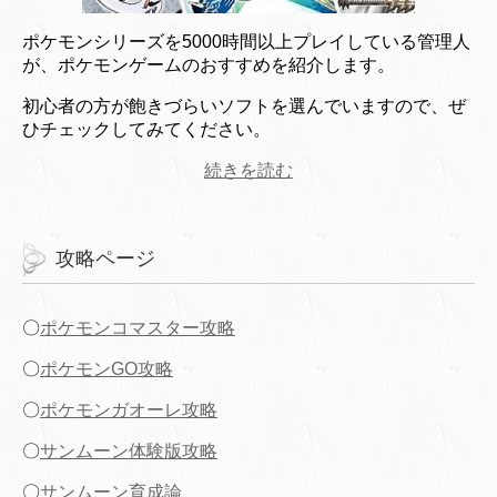
ポケモンシリーズを5000時間以上プレイしている管理人
が、ポケモンゲームのおすすめを紹介します。
初心者の方が飽きづらいソフトを選んでいますので、ぜ
ひチェックしてみてください。
続きを読む
攻略ページ
〇
ポケモンコマスター攻略
〇
ポケモンGO攻略
〇
ポケモンガオーレ攻略
〇
サンムーン体験版攻略
〇
サンムーン育成論