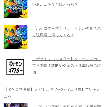
い派……あなたはどっち？
【ポケコマ考察】リザードンが強化され
て現環境に帰ってくる！
【ポケモンコマスター】クイーンズカッ
プ再開催！攻略やクエスト達成報酬の評
価
【ポケコマ考察】メガミュウツーXがYより優れていると
ころ
【ポケコマ考察】天焦がす滅亡の光を撃