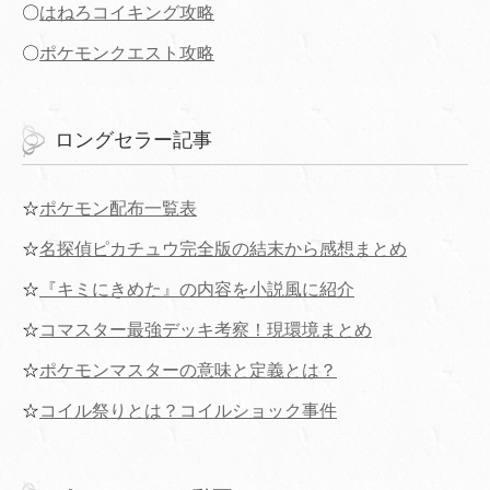
〇
はねろコイキング攻略
〇
ポケモンクエスト攻略
ロングセラー記事
☆
ポケモン配布一覧表
☆
名探偵ピカチュウ完全版の結末から感想まとめ
☆
『キミにきめた』の内容を小説風に紹介
☆
コマスター最強デッキ考察！現環境まとめ
☆
ポケモンマスターの意味と定義とは？
☆
コイル祭りとは？コイルショック事件