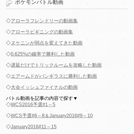
ポケモンバトル動画
◇
アローラフレンドリーの動画集
◇
アローラビギニングの動画集
◇
ヌケニンが弱点を変えてきた動画
◇
0.625%の確率で勝利した動画
◇
遅延だけでトリックルームを攻略した動画
◇
エアームドがバンギラスに勝利した動画
◇
大会イッシュファイナルの動画
バトル動画を記事の内容で探す▼
◇
WCS2016予選#1～5
◇
WCS予選#6～8＆January2016#9～10
◇
January2016#11～15