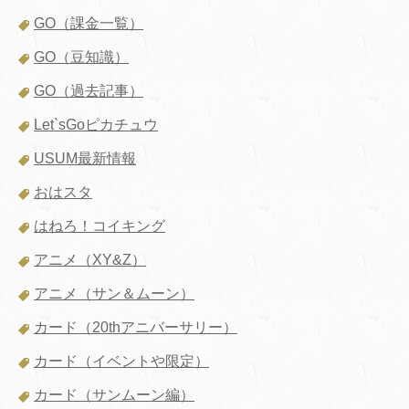
GO（課金一覧）
GO（豆知識）
GO（過去記事）
Let`sGoピカチュウ
USUM最新情報
おはスタ
はねろ！コイキング
アニメ（XY&Z）
アニメ（サン＆ムーン）
カード（20thアニバーサリー）
カード（イベントや限定）
カード（サンムーン編）