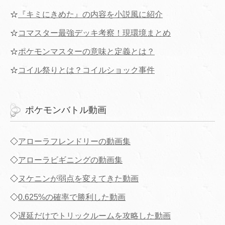
☆
『キミにきめた』の内容を小説風に紹介
☆
コマスター最強デッキ考察！現環境まとめ
☆
ポケモンマスターの意味と定義とは？
☆
コイル祭りとは？コイルショック事件
ポケモンバトル動画
◇
アローラフレンドリーの動画集
◇
アローラビギニングの動画集
◇
ヌケニンが弱点を変えてきた動画
◇
0.625%の確率で勝利した動画
◇
遅延だけでトリックルームを攻略した動画