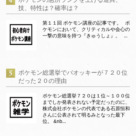
技、特性は？確率は？
第１１回 ポケモン講座の記事です。 ポ
ケモンにおいて、クリティカルや会心の
一撃の意味を持つ『きゅうしょ』。 ...
ポケモン総選挙でバオッキーが７２０位
だった２０の理由
ポケモン総選挙７２０は１位～１００位
までしか発表されない予定だったのに、
株式会社ポケモンの代表である石原恒和
さんに公表されて明るみとなった最下
位。 &nb...