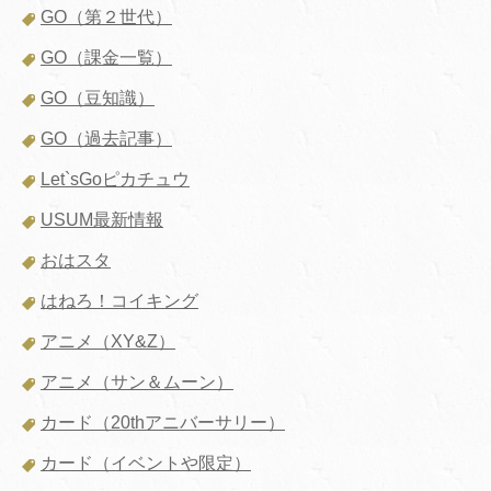
GO（第２世代）
GO（課金一覧）
GO（豆知識）
GO（過去記事）
Let`sGoピカチュウ
USUM最新情報
おはスタ
はねろ！コイキング
アニメ（XY&Z）
アニメ（サン＆ムーン）
カード（20thアニバーサリー）
カード（イベントや限定）