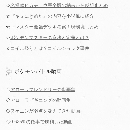
☆
名探偵ピカチュウ完全版の結末から感想まとめ
☆
『キミにきめた』の内容を小説風に紹介
☆
コマスター最強デッキ考察！現環境まとめ
☆
ポケモンマスターの意味と定義とは？
☆
コイル祭りとは？コイルショック事件
ポケモンバトル動画
◇
アローラフレンドリーの動画集
◇
アローラビギニングの動画集
◇
ヌケニンが弱点を変えてきた動画
◇
0.625%の確率で勝利した動画