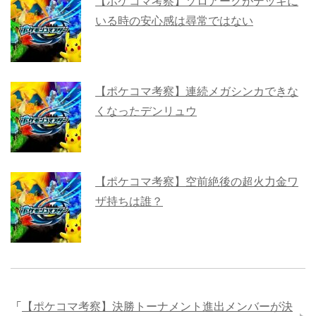
【ポケコマ考察】ゾロアークがデッキに
いる時の安心感は尋常ではない
【ポケコマ考察】連続メガシンカできな
くなったデンリュウ
【ポケコマ考察】空前絶後の超火力金ワ
ザ持ちは誰？
「
【ポケコマ考察】決勝トーナメント進出メンバーが決