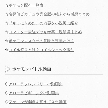
☆
ポケモン配布一覧表
☆
名探偵ピカチュウ完全版の結末から感想まとめ
☆
『キミにきめた』の内容を小説風に紹介
☆
コマスター最強デッキ考察！現環境まとめ
☆
ポケモンマスターの意味と定義とは？
☆
コイル祭りとは？コイルショック事件
ポケモンバトル動画
◇
アローラフレンドリーの動画集
◇
アローラビギニングの動画集
◇
ヌケニンが弱点を変えてきた動画