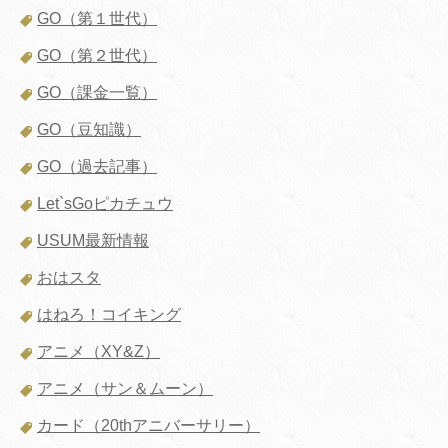
GO（第１世代）
GO（第２世代）
GO（課金一覧）
GO（豆知識）
GO（過去記事）
Let`sGoピカチュウ
USUM最新情報
おはスタ
はねろ！コイキング
アニメ（XY&Z）
アニメ（サン＆ムーン）
カード（20thアニバーサリー）