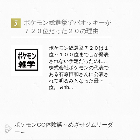
ポケモン総選挙でバオッキーが
７２０位だった２０の理由
ポケモン総選挙７２０は１
位～１００位までしか発表
されない予定だったのに、
株式会社ポケモンの代表で
ある石原恒和さんに公表さ
れて明るみとなった最下
位。 &nb...
ポケモンGO体験談～めざせジムリーダ
ー～