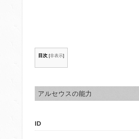
目次
[
非表示
]
アルセウスの能力
ID