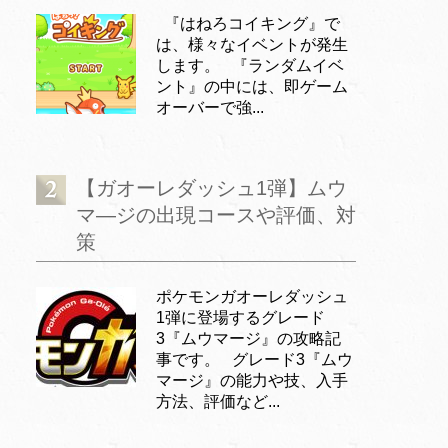
『はねろコイキング』で
は、様々なイベントが発生
します。 『ランダムイベ
ント』の中には、即ゲーム
オーバーで強...
【ガオーレダッシュ1弾】ムウ
マ―ジの出現コースや評価、対
策
ポケモンガオーレダッシュ
1弾に登場するグレード
3『ムウマージ』の攻略記
事です。 グレード3『ムウ
マージ』の能力や技、入手
方法、評価など...