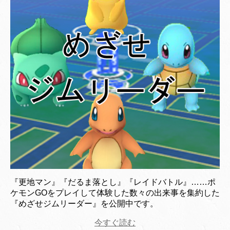
『更地マン』『だるま落とし』『レイドバトル』……ポ
ケモンGOをプレイして体験した数々の出来事を集約した
『めざせジムリーダー』を公開中です。
今すぐ読む