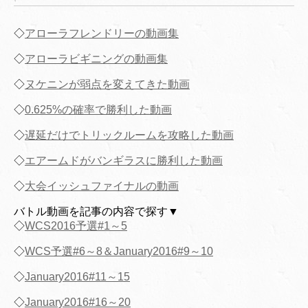
◇
アローラフレンドリーの動画集
◇
アローラビギニングの動画集
◇
ヌケニンが弱点を変えてきた動画
◇
0.625%の確率で勝利した動画
◇
遅延だけでトリックルームを攻略した動画
◇
エアームドがバンギラスに勝利した動画
◇
大会イッシュファイナルの動画
バトル動画を記事の内容で探す▼
◇
WCS2016予選#1～5
◇
WCS予選#6～8＆January2016#9～10
◇
January2016#11～15
◇
January2016#16～20