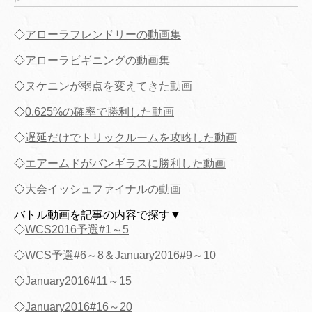
◇
アローラフレンドリーの動画集
◇
アローラビギニングの動画集
◇
ヌケニンが弱点を変えてきた動画
◇
0.625%の確率で勝利した動画
◇
遅延だけでトリックルームを攻略した動画
◇
エアームドがバンギラスに勝利した動画
◇
大会イッシュファイナルの動画
バトル動画を記事の内容で探す▼
◇
WCS2016予選#1～5
◇
WCS予選#6～8＆January2016#9～10
◇
January2016#11～15
◇
January2016#16～20