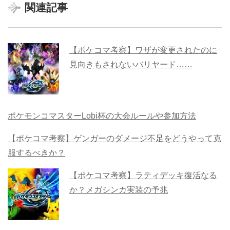
関連記事
【ポケコマ考察】ワザが変更されたのに
見向きもされないバリヤード……
ポケモンコマスターLobi杯の大会ルールや参加方法
【ポケコマ考察】ゲンガーのダメージ不足をどうやって克
服するべきか？
【ポケコマ考察】ラティデッキ復活なる
か？メガシンカ実装の予兆