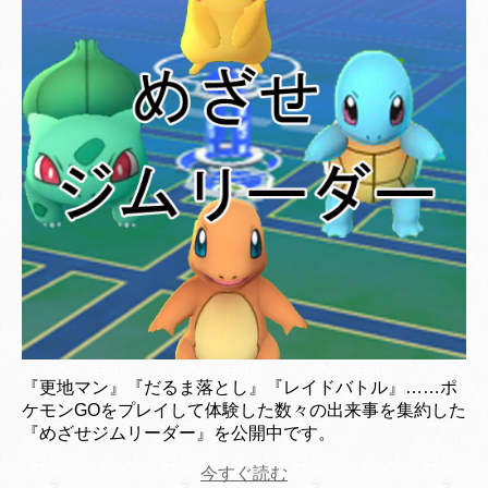
『更地マン』『だるま落とし』『レイドバトル』……ポ
ケモンGOをプレイして体験した数々の出来事を集約した
『めざせジムリーダー』を公開中です。
今すぐ読む