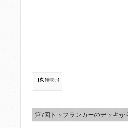
目次
[
非表示
]
第7回トップランカーのデッキか