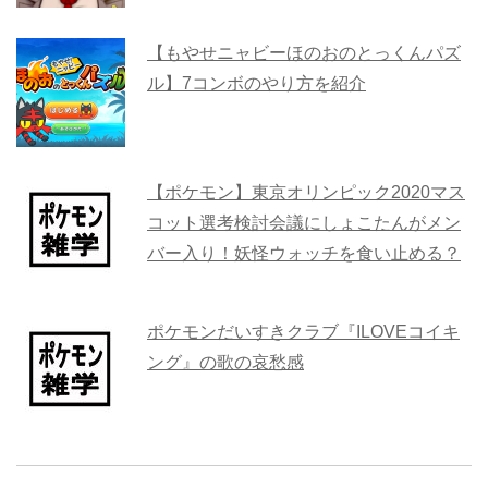
【もやせニャビーほのおのとっくんパズ
ル】7コンボのやり方を紹介
【ポケモン】東京オリンピック2020マス
コット選考検討会議にしょこたんがメン
バー入り！妖怪ウォッチを食い止める？
ポケモンだいすきクラブ『ILOVEコイキ
ング』の歌の哀愁感