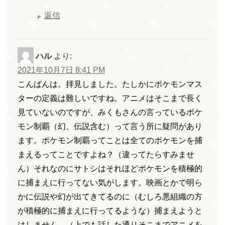
返信
ハル
より:
2021年10月7日 8:41 PM
こんばんは。拝見しました。たしかにポケモンマス
ターの定義は難しいですね。アニメはそこまで長く
見ていないのですが、みくもさんの言っているポケ
モン制覇（幻、伝説含む）って言う所に疑問があり
ます。ポケモン制覇ってことは全てのポケモンを捕
まえるってことですよね？（違ってたらすみませ
ん）それなのにサトシはそれほどポケモンを積極的
に捕まえに行ってない気がします。映画とかで明ら
かに伝説や幻が出てきてるのに（むしろ悪組織の方
が積極的に捕まえに行ってるような）捕まえようと
はしません。（上でも話した通りそこまでアニメを