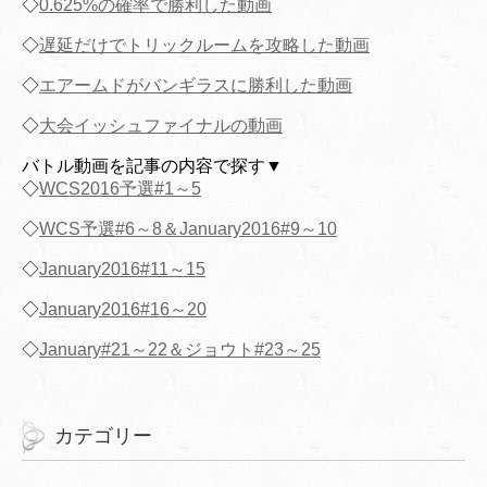
◇
0.625%の確率で勝利した動画
◇
遅延だけでトリックルームを攻略した動画
◇
エアームドがバンギラスに勝利した動画
◇
大会イッシュファイナルの動画
バトル動画を記事の内容で探す▼
◇
WCS2016予選#1～5
◇
WCS予選#6～8＆January2016#9～10
◇
January2016#11～15
◇
January2016#16～20
◇
January#21～22＆ジョウト#23～25
カテゴリー