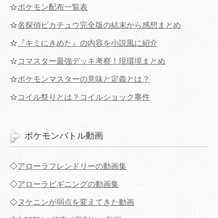
☆
ポケモン配布一覧表
☆
名探偵ピカチュウ完全版の結末から感想まとめ
☆
『キミにきめた』の内容を小説風に紹介
☆
コマスター最強デッキ考察！現環境まとめ
☆
ポケモンマスターの意味と定義とは？
☆
コイル祭りとは？コイルショック事件
ポケモンバトル動画
◇
アローラフレンドリーの動画集
◇
アローラビギニングの動画集
◇
ヌケニンが弱点を変えてきた動画