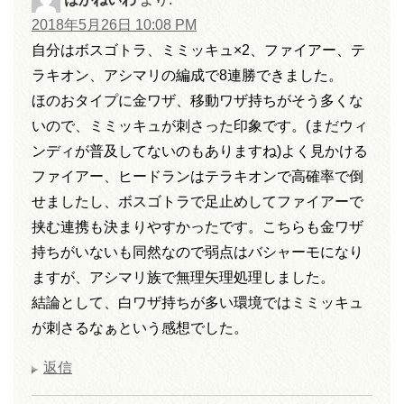
2018年5月26日 10:08 PM
自分はボスゴトラ、ミミッキュ×2、ファイアー、テ
ラキオン、アシマリの編成で8連勝できました。
ほのおタイプに金ワザ、移動ワザ持ちがそう多くな
いので、ミミッキュが刺さった印象です。(まだウィ
ンディが普及してないのもありますね)よく見かける
ファイアー、ヒードランはテラキオンで高確率で倒
せましたし、ボスゴトラで足止めしてファイアーで
挟む連携も決まりやすかったです。こちらも金ワザ
持ちがいないも同然なので弱点はバシャーモになり
ますが、アシマリ族で無理矢理処理しました。
結論として、白ワザ持ちが多い環境ではミミッキュ
が刺さるなぁという感想でした。
返信