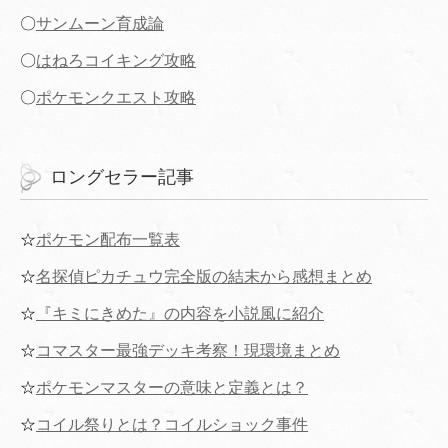
〇
サンムーン育成論
〇
はねろコイキング攻略
〇
ポケモンクエスト攻略
ロングセラー記事
☆
ポケモン配布一覧表
☆
名探偵ピカチュウ完全版の結末から感想まとめ
☆
『キミにきめた』の内容を小説風に紹介
☆
コマスター最強デッキ考察！現環境まとめ
☆
ポケモンマスターの意味と定義とは？
☆
コイル祭りとは？コイルショック事件