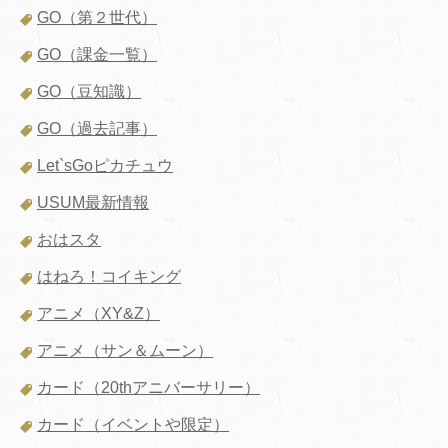
GO（第２世代）
GO（課金一覧）
GO（豆知識）
GO（過去記事）
Let`sGoピカチュウ
USUM最新情報
おはスタ
はねろ！コイキング
アニメ（XY&Z）
アニメ（サン＆ムーン）
カード（20thアニバーサリー）
カード（イベントや限定）