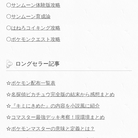
〇
サンムーン体験版攻略
〇
サンムーン育成論
〇
はねろコイキング攻略
〇
ポケモンクエスト攻略
ロングセラー記事
☆
ポケモン配布一覧表
☆
名探偵ピカチュウ完全版の結末から感想まとめ
☆
『キミにきめた』の内容を小説風に紹介
☆
コマスター最強デッキ考察！現環境まとめ
☆
ポケモンマスターの意味と定義とは？