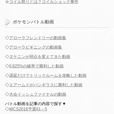
☆
コイル祭りとは？コイルショック事件
ポケモンバトル動画
◇
アローラフレンドリーの動画集
◇
アローラビギニングの動画集
◇
ヌケニンが弱点を変えてきた動画
◇
0.625%の確率で勝利した動画
◇
遅延だけでトリックルームを攻略した動画
◇
エアームドがバンギラスに勝利した動画
◇
大会イッシュファイナルの動画
バトル動画を記事の内容で探す▼
◇
WCS2016予選#1～5