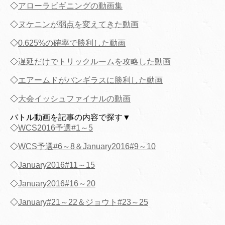
◇
アローラビギニングの動画集
◇
ヌケニンが弱点を変えてきた動画
◇
0.625%の確率で勝利した動画
◇
遅延だけでトリックルームを攻略した動画
◇
エアームドがバンギラスに勝利した動画
◇
大会イッシュファイナルの動画
バトル動画を記事の内容で探す▼
◇
WCS2016予選#1～5
◇
WCS予選#6～8＆January2016#9～10
◇
January2016#11～15
◇
January2016#16～20
◇
January#21～22＆ジョウト#23～25