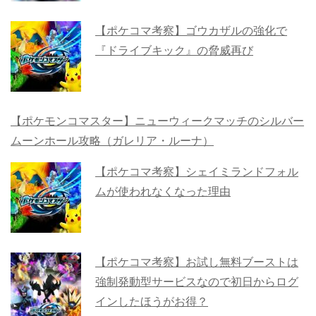
【ポケコマ考察】ゴウカザルの強化で
『ドライブキック』の脅威再び
【ポケモンコマスター】ニューウィークマッチのシルバー
ムーンホール攻略（ガレリア・ルーナ）
【ポケコマ考察】シェイミランドフォル
ムが使われなくなった理由
【ポケコマ考察】お試し無料ブーストは
強制発動型サービスなので初日からログ
インしたほうがお得？