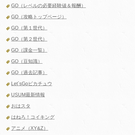
GO（レベルの必要経験値＆報酬）
GO（攻略トップページ）
GO（第１世代）
GO（第２世代）
GO（課金一覧）
GO（豆知識）
GO（過去記事）
Let`sGoピカチュウ
USUM最新情報
おはスタ
はねろ！コイキング
アニメ（XY&Z）