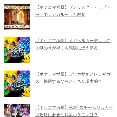
【ポケコマ考察】ゼンリョク・アップデ
ートでメガガルーラも解禁
【ポケコマ考察】メガヘルガーデッキの
地獄の炎が早くも環境に燃え盛る
【ポケコマ考察】ゴウカザルとレジギガ
ス、採用するならどっちが現実的？
【ポケコマ考察】第2回スチームジムカッ
プ攻略に必要な対策ポケモンは？