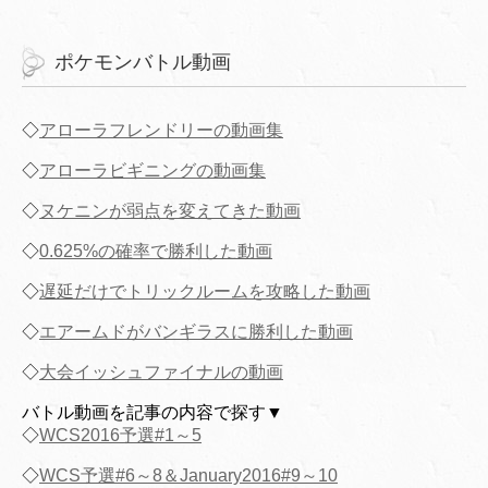
ポケモンバトル動画
◇
アローラフレンドリーの動画集
◇
アローラビギニングの動画集
◇
ヌケニンが弱点を変えてきた動画
◇
0.625%の確率で勝利した動画
◇
遅延だけでトリックルームを攻略した動画
◇
エアームドがバンギラスに勝利した動画
◇
大会イッシュファイナルの動画
バトル動画を記事の内容で探す▼
◇
WCS2016予選#1～5
◇
WCS予選#6～8＆January2016#9～10