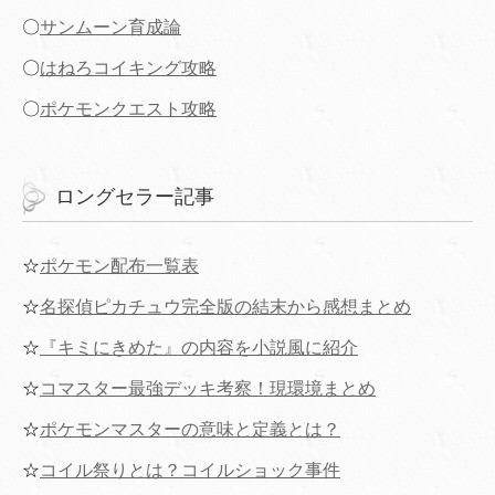
〇
サンムーン育成論
〇
はねろコイキング攻略
〇
ポケモンクエスト攻略
ロングセラー記事
☆
ポケモン配布一覧表
☆
名探偵ピカチュウ完全版の結末から感想まとめ
☆
『キミにきめた』の内容を小説風に紹介
☆
コマスター最強デッキ考察！現環境まとめ
☆
ポケモンマスターの意味と定義とは？
☆
コイル祭りとは？コイルショック事件