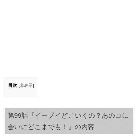
目次
[
非表示
]
第99話『イーブイどこいくの？あのコに
会いにどこまでも！』の内容