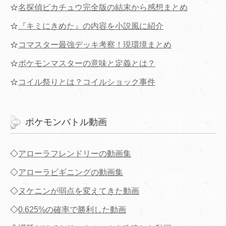
☆
名探偵ピカチュウ完全版の結末から感想まとめ
☆
『キミにきめた』の内容を小説風に紹介
☆
コマスター最強デッキ考察！現環境まとめ
☆
ポケモンマスターの意味と定義とは？
☆
コイル祭りとは？コイルショック事件
ポケモンバトル動画
◇
アローラフレンドリーの動画集
◇
アローラビギニングの動画集
◇
ヌケニンが弱点を変えてきた動画
◇
0.625%の確率で勝利した動画