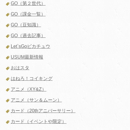
GO（第２世代）
GO（課金一覧）
GO（豆知識）
GO（過去記事）
Let`sGoピカチュウ
USUM最新情報
おはスタ
はねろ！コイキング
アニメ（XY&Z）
アニメ（サン＆ムーン）
カード（20thアニバーサリー）
カード（イベントや限定）