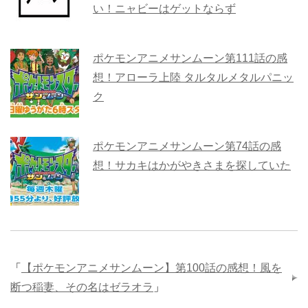
い！ニャビーはゲットならず
ポケモンアニメサンムーン第111話の感
想！アローラ上陸 タルタルメタルパニッ
ク
ポケモンアニメサンムーン第74話の感
想！サカキはかがやきさまを探していた
「
【ポケモンアニメサンムーン】第100話の感想！風を
断つ稲妻、その名はゼラオラ
」