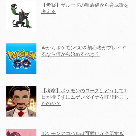
【考察】ザルードの種族値から育成論を
考える
今からポケモンGOを初心者がプレイす
るなら何から始めるべき？
【考察】ポケモンのローズはどうして1
日が待てずにムゲンダイナを呼び起こし
たのか？
ポケモンのコハルは可愛いが空気すぎ