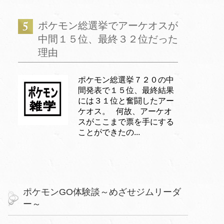
ポケモン総選挙でアーケオスが
中間１５位、最終３２位だった
理由
ポケモン総選挙７２０の中
間発表で１５位、最終結果
には３１位と奮闘したアー
ケオス。 何故、アーケオ
スがここまで票を手にする
ことができたの...
ポケモンGO体験談～めざせジムリーダ
ー～