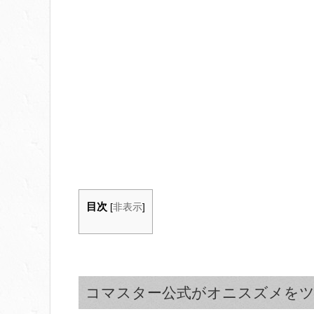
目次
[
非表示
]
コマスター公式がオニスズメを