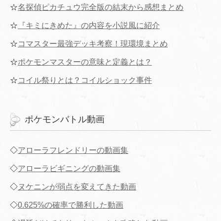
☆
名探偵ピカチュウ完全版の結末から感想まとめ
☆
『キミにきめた』の内容を小説風に紹介
☆
コマスター最強デッキ考察！現環境まとめ
☆
ポケモンマスターの意味と定義とは？
☆
コイル祭りとは？コイルショック事件
ポケモンバトル動画
◇
アローラフレンドリーの動画集
◇
アローラビギニングの動画集
◇
ヌケニンが弱点を変えてきた動画
◇
0.625%の確率で勝利した動画