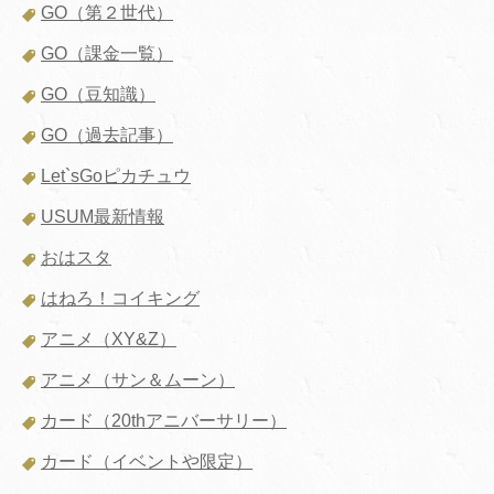
GO（第２世代）
GO（課金一覧）
GO（豆知識）
GO（過去記事）
Let`sGoピカチュウ
USUM最新情報
おはスタ
はねろ！コイキング
アニメ（XY&Z）
アニメ（サン＆ムーン）
カード（20thアニバーサリー）
カード（イベントや限定）