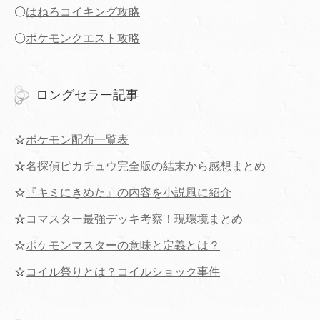
〇
はねろコイキング攻略
〇
ポケモンクエスト攻略
ロングセラー記事
☆
ポケモン配布一覧表
☆
名探偵ピカチュウ完全版の結末から感想まとめ
☆
『キミにきめた』の内容を小説風に紹介
☆
コマスター最強デッキ考察！現環境まとめ
☆
ポケモンマスターの意味と定義とは？
☆
コイル祭りとは？コイルショック事件