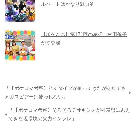
ルハートはかなり魅力的
【ポケんち】第171回の感想！村田倫子
が初登場
「
【ポケコマ考察】どくタイプが揃ってきたがそれでも
メガスピアーは使われない
」
「
【ポケコマ考察】そろそろデオキシスが可哀想に思え
てきた現環境の火力インフレ
」