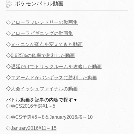
ポケモンバトル動画
◇
アローラフレンドリーの動画集
◇
アローラビギニングの動画集
◇
ヌケニンが弱点を変えてきた動画
◇
0.625%の確率で勝利した動画
◇
遅延だけでトリックルームを攻略した動画
◇
エアームドがバンギラスに勝利した動画
◇
大会イッシュファイナルの動画
バトル動画を記事の内容で探す▼
◇
WCS2016予選#1～5
◇
WCS予選#6～8＆January2016#9～10
◇
January2016#11～15