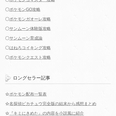
〇
ポケモンGO攻略
〇
ポケモンガオーレ攻略
〇
サンムーン体験版攻略
〇
サンムーン育成論
〇
はねろコイキング攻略
〇
ポケモンクエスト攻略
ロングセラー記事
☆
ポケモン配布一覧表
☆
名探偵ピカチュウ完全版の結末から感想まとめ
☆
『キミにきめた』の内容を小説風に紹介