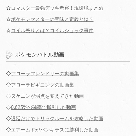
☆
コマスター最強デッキ考察！現環境まとめ
☆
ポケモンマスターの意味と定義とは？
☆
コイル祭りとは？コイルショック事件
ポケモンバトル動画
◇
アローラフレンドリーの動画集
◇
アローラビギニングの動画集
◇
ヌケニンが弱点を変えてきた動画
◇
0.625%の確率で勝利した動画
◇
遅延だけでトリックルームを攻略した動画
◇
エアームドがバンギラスに勝利した動画