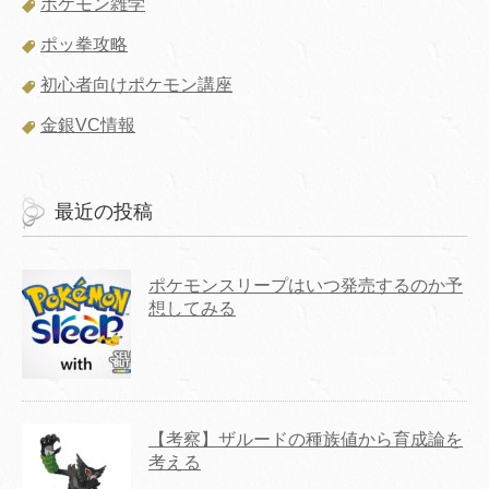
ポケモン雑学
ポッ拳攻略
初心者向けポケモン講座
金銀VC情報
最近の投稿
ポケモンスリープはいつ発売するのか予
想してみる
【考察】ザルードの種族値から育成論を
考える