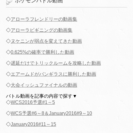
ポケモンバトル動画
◇
アローラフレンドリーの動画集
◇
アローラビギニングの動画集
◇
ヌケニンが弱点を変えてきた動画
◇
0.625%の確率で勝利した動画
◇
遅延だけでトリックルームを攻略した動画
◇
エアームドがバンギラスに勝利した動画
◇
大会イッシュファイナルの動画
バトル動画を記事の内容で探す▼
◇
WCS2016予選#1～5
◇
WCS予選#6～8＆January2016#9～10
◇
January2016#11～15