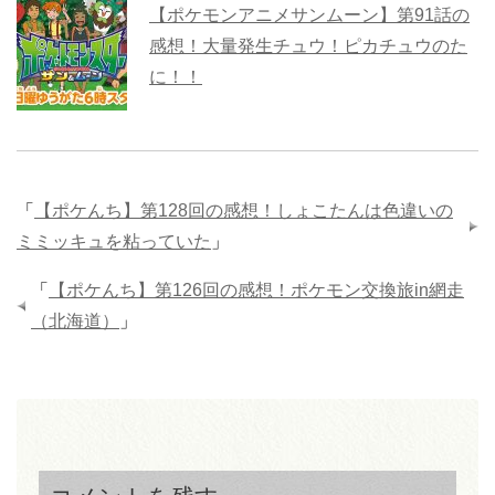
【ポケモンアニメサンムーン】第91話の
感想！大量発生チュウ！ピカチュウのた
に！！
「
【ポケんち】第128回の感想！しょこたんは色違いの
ミミッキュを粘っていた
」
「
【ポケんち】第126回の感想！ポケモン交換旅in網走
（北海道）
」