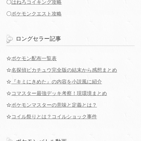
〇
はねろコイキング攻略
〇
ポケモンクエスト攻略
ロングセラー記事
☆
ポケモン配布一覧表
☆
名探偵ピカチュウ完全版の結末から感想まとめ
☆
『キミにきめた』の内容を小説風に紹介
☆
コマスター最強デッキ考察！現環境まとめ
☆
ポケモンマスターの意味と定義とは？
☆
コイル祭りとは？コイルショック事件