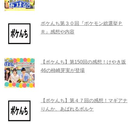
ポケんち第３０回『ポケモン総選挙Ｐ
Ｒ』感想や内容
【ポケんち】第150回の感想！けやき坂
46の柿崎芽実が登場
【ポケんち】第４７回の感想！マギアナ
りんか、あばれるボルケ