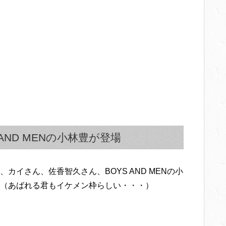
AND MENの小林豊が登場
イさん、佐香智久さん、BOYS AND MENの小
（あばれる君もイケメン枠らしい・・・）