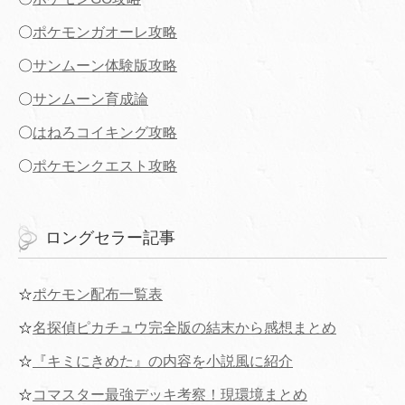
〇
ポケモンガオーレ攻略
〇
サンムーン体験版攻略
〇
サンムーン育成論
〇
はねろコイキング攻略
〇
ポケモンクエスト攻略
ロングセラー記事
☆
ポケモン配布一覧表
☆
名探偵ピカチュウ完全版の結末から感想まとめ
☆
『キミにきめた』の内容を小説風に紹介
☆
コマスター最強デッキ考察！現環境まとめ