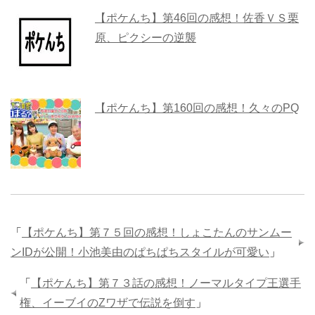
【ポケんち】第46回の感想！佐香ＶＳ栗
原、ピクシーの逆襲
【ポケんち】第160回の感想！久々のPQ
「
【ポケんち】第７５回の感想！しょこたんのサンムー
ンIDが公開！小池美由のぱちぱちスタイルが可愛い
」
「
【ポケんち】第７３話の感想！ノーマルタイプ王選手
権、イーブイのZワザで伝説を倒す
」