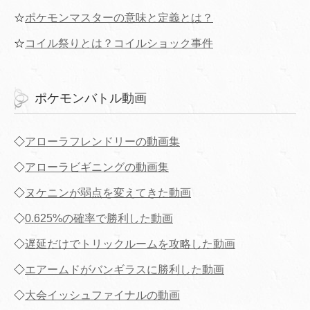
☆
ポケモンマスターの意味と定義とは？
☆
コイル祭りとは？コイルショック事件
ポケモンバトル動画
◇
アローラフレンドリーの動画集
◇
アローラビギニングの動画集
◇
ヌケニンが弱点を変えてきた動画
◇
0.625%の確率で勝利した動画
◇
遅延だけでトリックルームを攻略した動画
◇
エアームドがバンギラスに勝利した動画
◇
大会イッシュファイナルの動画