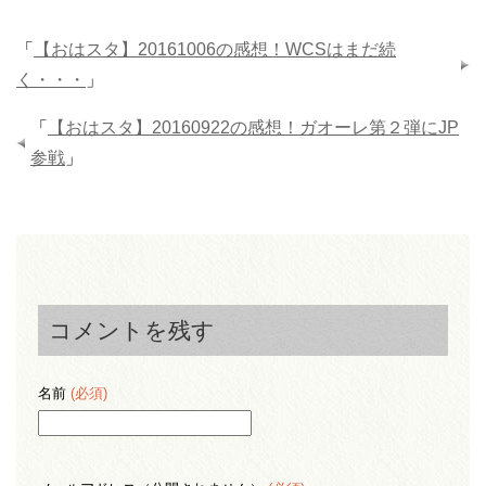
「
【おはスタ】20161006の感想！WCSはまだ続
く・・・
」
「
【おはスタ】20160922の感想！ガオーレ第２弾にJP
参戦
」
コメントを残す
名前
(必須)