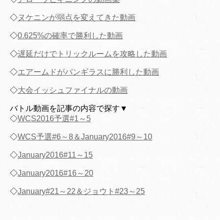
◇
ヌケニンが弱点を変えてきた動画
◇
0.625%の確率で勝利した動画
◇
遅延だけでトリックルームを攻略した動画
◇
エアームドがバンギラスに勝利した動画
◇
大会イッシュファイナルの動画
バトル動画を記事の内容で探す▼
◇
WCS2016予選#1～5
◇
WCS予選#6～8＆January2016#9～10
◇
January2016#11～15
◇
January2016#16～20
◇
January#21～22＆ジョウト#23～25