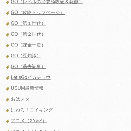
GO（レベルの必要経験値＆報酬）
GO（攻略トップページ）
GO（第１世代）
GO（第２世代）
GO（課金一覧）
GO（豆知識）
GO（過去記事）
Let`sGoピカチュウ
USUM最新情報
おはスタ
はねろ！コイキング
アニメ（XY&Z）