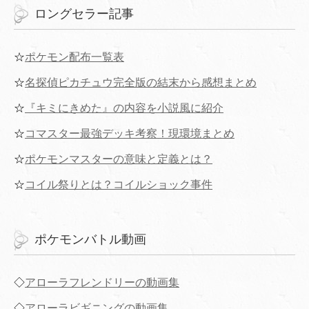
ロングセラー記事
☆
ポケモン配布一覧表
☆
名探偵ピカチュウ完全版の結末から感想まとめ
☆
『キミにきめた』の内容を小説風に紹介
☆
コマスター最強デッキ考察！現環境まとめ
☆
ポケモンマスターの意味と定義とは？
☆
コイル祭りとは？コイルショック事件
ポケモンバトル動画
◇
アローラフレンドリーの動画集
◇
アローラビギニングの動画集