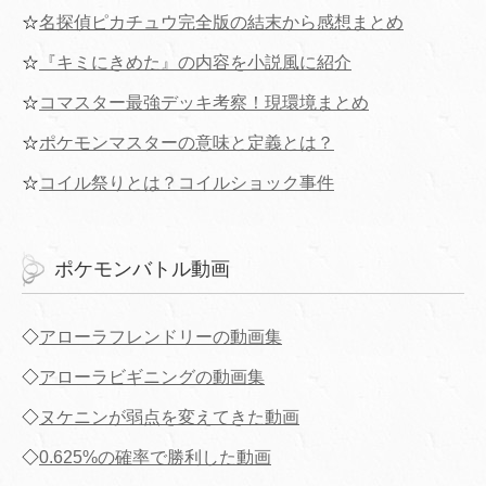
☆
名探偵ピカチュウ完全版の結末から感想まとめ
☆
『キミにきめた』の内容を小説風に紹介
☆
コマスター最強デッキ考察！現環境まとめ
☆
ポケモンマスターの意味と定義とは？
☆
コイル祭りとは？コイルショック事件
ポケモンバトル動画
◇
アローラフレンドリーの動画集
◇
アローラビギニングの動画集
◇
ヌケニンが弱点を変えてきた動画
◇
0.625%の確率で勝利した動画