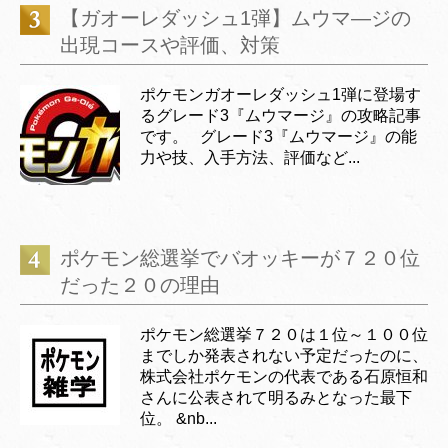
【ガオーレダッシュ1弾】ムウマ―ジの
出現コースや評価、対策
ポケモンガオーレダッシュ1弾に登場す
るグレード3『ムウマージ』の攻略記事
です。 グレード3『ムウマージ』の能
力や技、入手方法、評価など...
ポケモン総選挙でバオッキーが７２０位
だった２０の理由
ポケモン総選挙７２０は１位～１００位
までしか発表されない予定だったのに、
株式会社ポケモンの代表である石原恒和
さんに公表されて明るみとなった最下
位。 &nb...