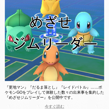
『更地マン』『だるま落とし』『レイドバトル』……ポ
ケモンGOをプレイして体験した数々の出来事を集約した
『めざせジムリーダー』を公開中です。
今すぐ読む