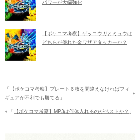
パワーが大幅強化
【ポケコマ考察】ゲッコウガとミュウは
どちらが優れた金ワザアタッカーか？
「
【ポケコマ考察】プレート６枚を間違えなければフィ
ギュアが不利でも勝てる
」
「
【ポケコマ考察】MP3は何体入れるのがベストか？
」