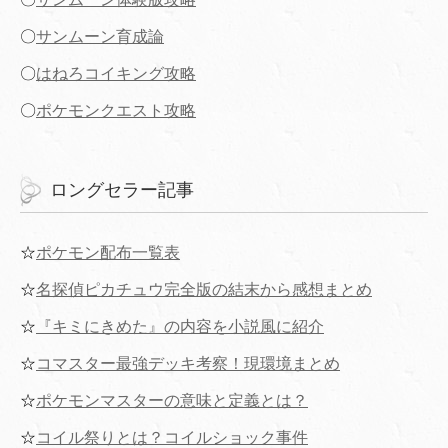
〇
サンムーン育成論
〇
はねろコイキング攻略
〇
ポケモンクエスト攻略
ロングセラー記事
☆
ポケモン配布一覧表
☆
名探偵ピカチュウ完全版の結末から感想まとめ
☆
『キミにきめた』の内容を小説風に紹介
☆
コマスター最強デッキ考察！現環境まとめ
☆
ポケモンマスターの意味と定義とは？
☆
コイル祭りとは？コイルショック事件