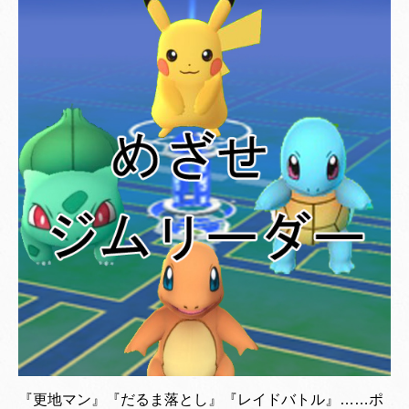
『更地マン』『だるま落とし』『レイドバトル』……ポ