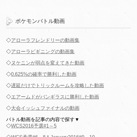
ポケモンバトル動画
◇
アローラフレンドリーの動画集
◇
アローラビギニングの動画集
◇
ヌケニンが弱点を変えてきた動画
◇
0.625%の確率で勝利した動画
◇
遅延だけでトリックルームを攻略した動画
◇
エアームドがバンギラスに勝利した動画
◇
大会イッシュファイナルの動画
バトル動画を記事の内容で探す▼
◇
WCS2016予選#1～5