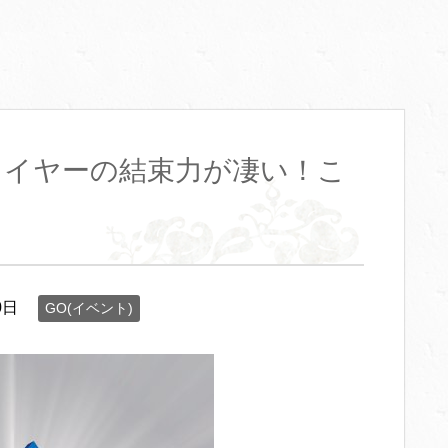
レイヤーの結束力が凄い！こ
0日
GO(イベント)