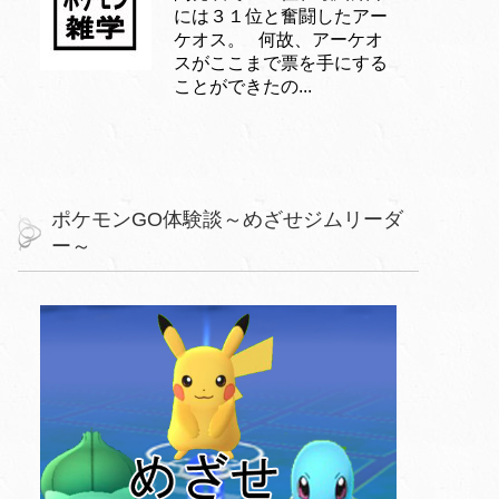
には３１位と奮闘したアー
ケオス。 何故、アーケオ
スがここまで票を手にする
ことができたの...
ポケモンGO体験談～めざせジムリーダ
ー～