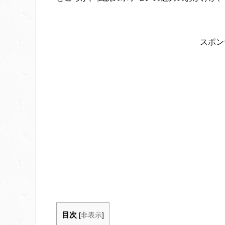
スポン
目次
[
非表示
]