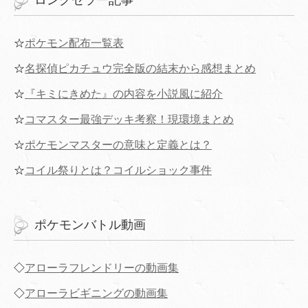
ロングセラー記事
☆
ポケモン配布一覧表
☆
名探偵ピカチュウ完全版の結末から感想まとめ
☆
『キミにきめた』の内容を小説風に紹介
☆
コマスター最強デッキ考察！現環境まとめ
☆
ポケモンマスターの意味と定義とは？
☆
コイル祭りとは？コイルショック事件
ポケモンバトル動画
◇
アローラフレンドリーの動画集
◇
アローラビギニングの動画集