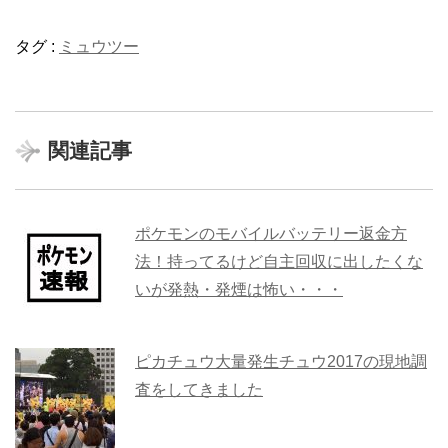
タグ :
ミュウツー
関連記事
ポケモンのモバイルバッテリー返金方
法！持ってるけど自主回収に出したくな
いが発熱・発煙は怖い・・・
ピカチュウ大量発生チュウ2017の現地調
査をしてきました